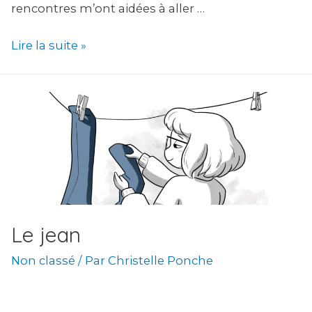
rencontres m’ont aidées à aller …
4
Lire la suite »
Leçons
de
dessins
que
j’ai
reçu
et
qui
Le jean
m’accompagnent
Non classé
/ Par
Christelle Ponche
tout
le